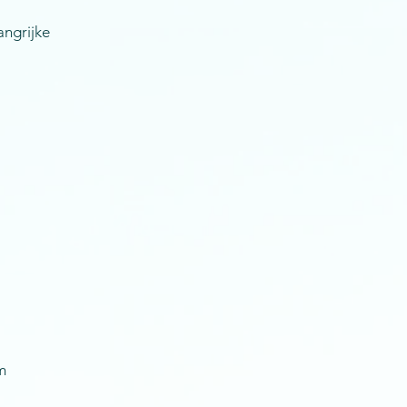
angrijke
m