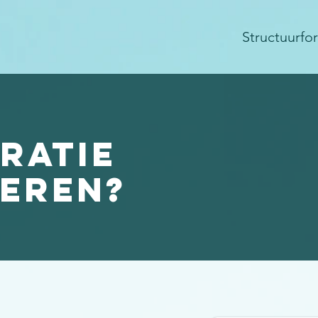
Structuurfo
ratie
seren?